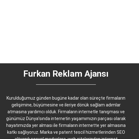
Kodlama Hizmetleri Ajansı
Günümüz iş dünyasında var olmanın ilk kuralı, güçlü ve
profesyonel bir dijital kimliğe sahip olmaktır. Furkan Web
Tasarım Yazılım Kodlama...
Tümünü Görüntüle
Furkan Reklam Ajansı
Kurulduğumuz günden bugüne kadar olan süreçte firmaların
gelişimine, büyümesine ve ileriye dönük sağlam adımlar
atmasına yardımcı olduk. Firmaların internetle tanışması ve
günümüz Dünya’sında internetin yaşamımızın parçası olarak
hayatımızda yer alması ile firmaların internette yer almasına
katkı sağlıyoruz. Marka ve patent tescil hizmetlerinden SEO