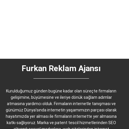
Kodlama Hizmetleri Ajansı
Günümüz iş dünyasında var olmanın ilk kuralı, güçlü ve
profesyonel bir dijital kimliğe sahip olmaktır. Furkan Web
Tasarım Yazılım Kodlama...
Tümünü Görüntüle
Furkan Reklam Ajansı
Kurulduğumuz günden bugüne kadar olan süreçte firmaların
gelişimine, büyümesine ve ileriye dönük sağlam adımlar
atmasına yardımcı olduk. Firmaların internetle tanışması ve
günümüz Dünya’sında internetin yaşamımızın parçası olarak
hayatımızda yer alması ile firmaların internette yer almasına
katkı sağlıyoruz. Marka ve patent tescil hizmetlerinden SEO